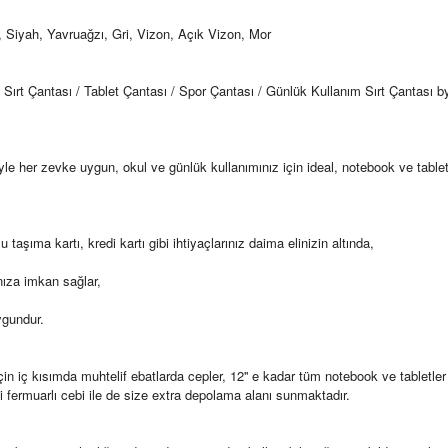
 Siyah, Yavruağzı, Gri, Vizon, Açık Vizon, Mor
 Sırt Çantası / Tablet Çantası / Spor Çantası / Günlük Kullanım Sırt Çanta
riyle her zevke uygun, okul ve günlük kullanımınız için ideal, notebook ve table
u taşıma kartı, kredi kartı gibi ihtiyaçlarınız daima elinizin altında,
nıza imkan sağlar,
ygundur.
 iç kısımda muhtelif ebatlarda cepler, 12'' e kadar tüm notebook ve tabletler il
 fermuarlı cebi ile de size extra depolama alanı sunmaktadır.