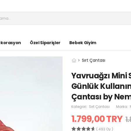
ekorasyon
Özel Siparişler
Bebek Giyim
Sırt Çantası
Yavruağzı Mini 
Günlük Kullanım
Çantası by Ne
Kategori:
Sırt Çantası
Marka:
1.799,00 TRY
1
( 493 Oy )