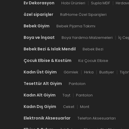
Ev Dekorasyon
Hobi Ürünleri
Supla MDF
Hırdav
özel siparişler
RafHome Özel Siparişleri
Bebek Giyim
Bebek Pijama Takımı
Boya ve İnşaat
Boya Yardımcı Malzemeleri
İç Ce
Bebek Bezi & Islak Mendil
Bebek Bezi
Çocuk Elbise & Kostüm
Kız Çocuk Elbise
Kadın Üst Giyim
Gömlek
Hırka
Bustiyer
Tişör
Tesettür Alt Giyim
Pantolon
Kadın Alt Giyim
Tayt
Pantolon
Kadın Dış Giyim
Ceket
Mont
Elektronik Aksesuarlar
Telefon Aksesuarları