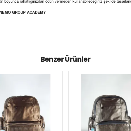
 gün boyunca rahatlığınızdan ödün vermeden kullanabileceğiniz şekilde tasarla
N NEMO GROUP ACADEMY
Benzer Ürünler