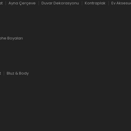
at
Ayna Çerçeve
Duvar Dekorasyonu
Kontraplak
Ev Aksesu
phe Boyaları
t
Bluz & Body