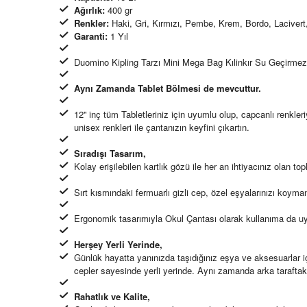
Ağırlık:
400 gr
Renkler:
Haki, Gri, Kırmızı, Pembe, Krem, Bordo, Lacivert,
Garanti:
1 Yıl
Duomino Kipling Tarzı Mini Mega Bag Kılinkır Su Geçirmez
Aynı Zamanda Tablet Bölmesi de mevcuttur.
12'' inç tüm Tabletleriniz için uyumlu olup, capcanlı renkle
unisex renkleri ile çantanızın keyfini çıkartın.
Sıradışı Tasarım,
Kolay erişilebilen kartlık gözü ile her an ihtiyacınız olan topl
Sırt kısmındaki fermuarlı gizli cep, özel eşyalarınızı koyma
Ergonomik tasarımıyla Okul Çantası olarak kullanıma da u
Herşey Yerli Yerinde,
Günlük hayatta yanınızda taşıdığınız eşya ve aksesuarlar için
cepler sayesinde yerli yerinde. Aynı zamanda arka taraftaki
Rahatlık ve Kalite,