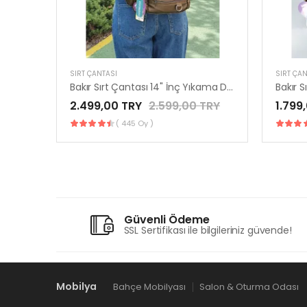
SIRT ÇANTASI
SIRT ÇAN
Bakır Sırt Çantası 14" İnç Yıkama Deri Mega Bag Yumuşak Deri Kılinkır Bevitton Krinkıl by Nemo Group
2.499,00 TRY
2.599,00 TRY
1.799
( 445 Oy )
Güvenli Ödeme
SSL Sertifikası ile bilgileriniz güvende!
Mobilya
Bahçe Mobilyası
Salon & Oturma Odası