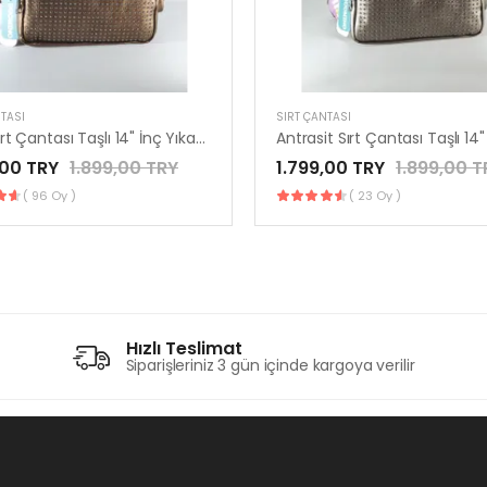
TASI
SIRT ÇANTASI
Bakır Sırt Çantası Taşlı 14" İnç Yıkama Yumuşak Deri 8 Cepli Mega Bag Kılinkır by Nemo Group
,00 TRY
1.899,00 TRY
1.799,00 TRY
1.899,00 T
( 96 Oy )
( 23 Oy )
Hızlı Teslimat
Siparişleriniz 3 gün içinde kargoya verilir