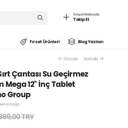
Sosyal Medyada
Takip Et
Fırsat Ürünleri
Blog Yazıları
Önceki
Sonraki
Sırt Çantası Su Geçirmez
 Mega 12'' İnç Tablet
mo Group
Nemo Bags
.899,00 TRY