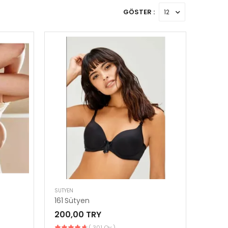
GÖSTER :
SÜTYEN
161 Sütyen
200,00 TRY
( 301 Oy )