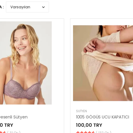
 :
SÜTYEN
esenli Sütyen
1005 GÖGÜS UCU KAPATICI
0 TRY
100,00 TRY
( 31 Oy )
( 132 Oy )