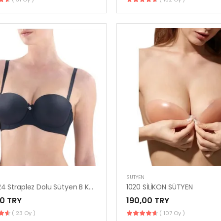
SÜTYEN
UMT 124 Straplez Dolu Sütyen B Kalıp Destekli
1020 SİLİKON SÜTYEN
0 TRY
190,00 TRY
( 23 Oy )
( 107 Oy )