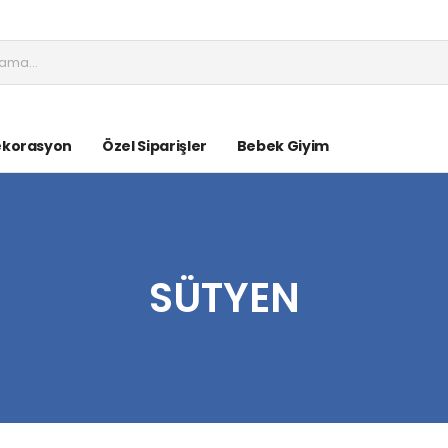
ekorasyon
Özel Siparişler
Bebek Giyim
SÜTYEN