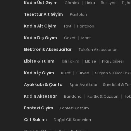
Kadın Üst Giyim
Gömlek
Hırka
Bustiyer
Tişör
Tesettür Alt Giyim
Pantolon
Kadın Alt Giyim
Tayt
Pantolon
Kadın Dış Giyim
Ceket
Mont
Elektronik Aksesuarlar
Telefon Aksesuarları
Elbise & Tulum
İkili Takım
Elbise
Plaj Elbisesi
Kadın İç Giyim
Külot
Sütyen
Sütyen & Külot Tak
Ayakkabı & Çanta
Spor Ayakkabı
Sandalet & Ter
Kadın Aksesuar
Bandana
Kartlık & Cüzdan
To
Fantezi Giyim
Fantezi Kostüm
Cilt Bakımı
Doğal Cilt Sabunları