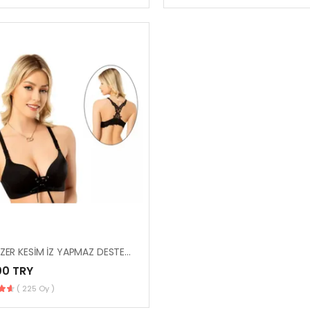
526 LAZER KESİM İZ YAPMAZ DESTEKLİ SUTYEN
00 TRY
( 225 Oy )