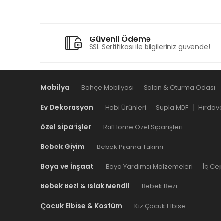
Güvenli Ödeme
SSL Sertifikası ile bilgileriniz güvende!
Mobilya
Bahçe Mobilyası
Salon & Oturma Odası
Ev Dekorasyon
Hobi Ürünleri
Supla MDF
Hırdav
özel siparişler
RafHome Özel Siparişleri
Bebek Giyim
Bebek Pijama Takımı
Boya ve İnşaat
Boya Yardımcı Malzemeleri
İç Ce
Bebek Bezi & Islak Mendil
Bebek Bezi
Çocuk Elbise & Kostüm
Kız Çocuk Elbise