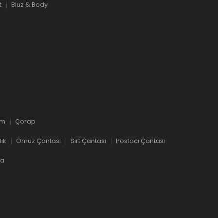
t
Bluz & Body
ım
Çorap
lik
Omuz Çantası
Sırt Çantası
Postacı Çantası
ka