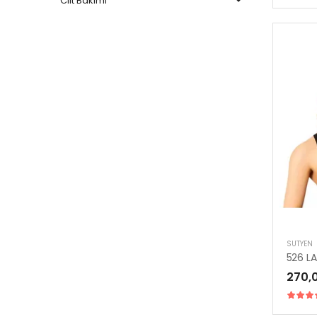
Cilt Bakımı
SÜTYEN
270,