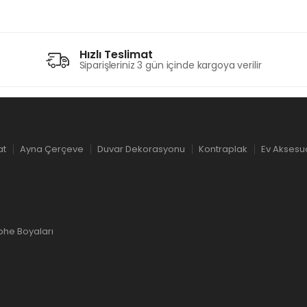
Hızlı Teslimat
Siparişleriniz 3 gün içinde kargoya verilir
at
Ayna Çerçeve
Duvar Dekorasyonu
Kontraplak
Ev Aksesu
phe Boyaları