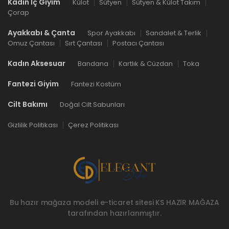
Kadın İç Giyim
Külot
Sütyen
Sütyen & Külot Takım
Çorap
Ayakkabı & Çanta
Spor Ayakkabı
Sandalet & Terlik
Omuz Çantası
Sırt Çantası
Postacı Çantası
Kadın Aksesuar
Bandana
Kartlık & Cüzdan
Toka
Fantezi Giyim
Fantezi Kostüm
Cilt Bakımı
Doğal Cilt Sabunları
Gizlilik Politikası
Çerez Politikası
Bu hazır mağaza modeli e-ticaret sitesi
KS HAZIR MAĞAZA
tarafından hazırlanmıştır.