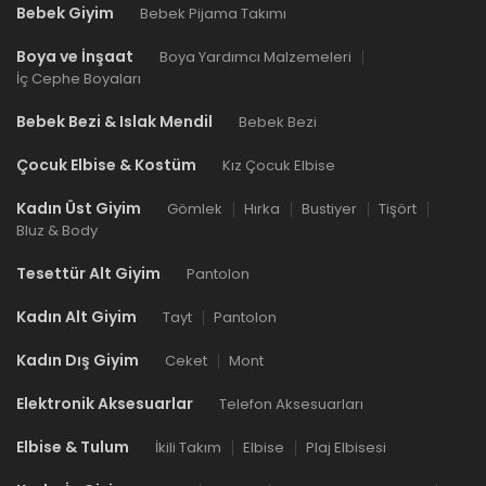
Bebek Giyim
Bebek Pijama Takımı
Boya ve İnşaat
Boya Yardımcı Malzemeleri
İç Cephe Boyaları
Bebek Bezi & Islak Mendil
Bebek Bezi
Çocuk Elbise & Kostüm
Kız Çocuk Elbise
Kadın Üst Giyim
Gömlek
Hırka
Bustiyer
Tişört
Bluz & Body
Tesettür Alt Giyim
Pantolon
Kadın Alt Giyim
Tayt
Pantolon
Kadın Dış Giyim
Ceket
Mont
Elektronik Aksesuarlar
Telefon Aksesuarları
Elbise & Tulum
İkili Takım
Elbise
Plaj Elbisesi