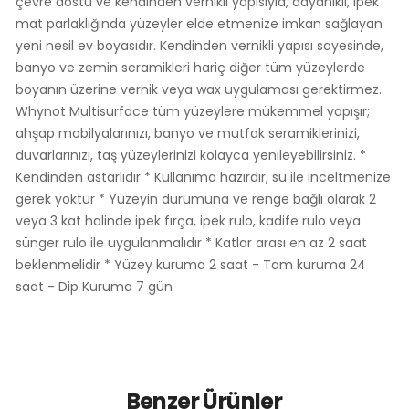
çevre dostu ve kendinden vernikli yapısıyla, dayanıklı, ipek
mat parlaklığında yüzeyler elde etmenize imkan sağlayan
yeni nesil ev boyasıdır. Kendinden vernikli yapısı sayesinde,
banyo ve zemin seramikleri hariç diğer tüm yüzeylerde
boyanın üzerine vernik veya wax uygulaması gerektirmez.
Whynot Multisurface tüm yüzeylere mükemmel yapışır;
ahşap mobilyalarınızı, banyo ve mutfak seramiklerinizi,
duvarlarınızı, taş yüzeylerinizi kolayca yenileyebilirsiniz. *
Kendinden astarlıdır * Kullanıma hazırdır, su ile inceltmenize
gerek yoktur * Yüzeyin durumuna ve renge bağlı olarak 2
veya 3 kat halinde ipek fırça, ipek rulo, kadife rulo veya
sünger rulo ile uygulanmalıdır * Katlar arası en az 2 saat
beklenmelidir * Yüzey kuruma 2 saat - Tam kuruma 24
saat - Dip Kuruma 7 gün
Benzer Ürünler