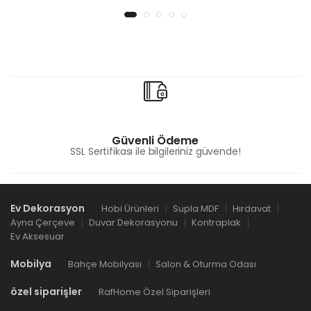
Güvenli Ödeme
SSL Sertifikası ile bilgileriniz güvende!
Ev Dekorasyon
Hobi Ürünleri
Supla MDF
Hırdavat
Ayna Çerçeve
Duvar Dekorasyonu
Kontraplak
Ev Aksesuar
Mobilya
Bahçe Mobilyası
Salon & Oturma Odası
özel siparişler
RafHome Özel Siparişleri