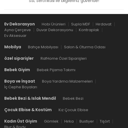
SSL Sertifikası ile bilgileriniz güvende!
Ev Dekorasyon
Hobi Ürünleri
Supla MDF
Hırdavat
Ayna Çerçeve
Duvar Dekorasyonu
Kontraplak
Ev Aksesuar
Mobilya
Bahçe Mobilyası
Salon & Oturma Odası
özel siparişler
RafHome Özel Siparişleri
Bebek Giyim
Bebek Pijama Takımı
Boya ve İnşaat
Boya Yardımcı Malzemeleri
İç Cephe Boyaları
Bebek Bezi & Islak Mendil
Bebek Bezi
Çocuk Elbise & Kostüm
Kız Çocuk Elbise
Kadın Üst Giyim
Gömlek
Hırka
Bustiyer
Tişört
Bluz & Body