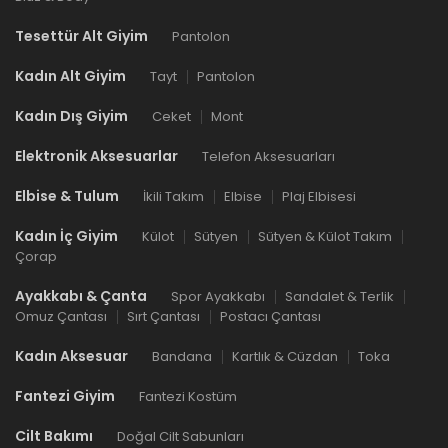
Tesettür Alt Giyim
Pantolon
Kadın Alt Giyim
Tayt
Pantolon
Kadın Dış Giyim
Ceket
Mont
Elektronik Aksesuarlar
Telefon Aksesuarları
Elbise & Tulum
İkili Takım
Elbise
Plaj Elbisesi
Kadın İç Giyim
Külot
Sütyen
Sütyen & Külot Takım
Çorap
Ayakkabı & Çanta
Spor Ayakkabı
Sandalet & Terlik
Omuz Çantası
Sırt Çantası
Postacı Çantası
Kadın Aksesuar
Bandana
Kartlık & Cüzdan
Toka
Fantezi Giyim
Fantezi Kostüm
Cilt Bakımı
Doğal Cilt Sabunları