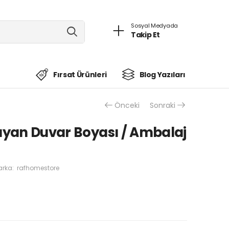
Sosyal Medyada
Takip Et
Fırsat Ürünleri
Blog Yazıları
Önceki
Sonraki
ayan Duvar Boyası / Ambalaj
rka:
rafhomestore