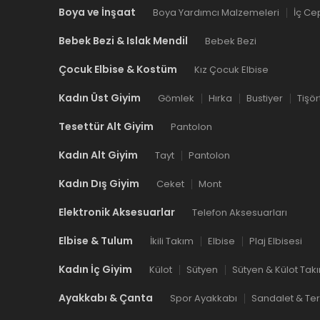
Boya ve İnşaat
Boya Yardımcı Malzemeleri
İç Ce
Bebek Bezi & Islak Mendil
Bebek Bezi
Çocuk Elbise & Kostüm
Kız Çocuk Elbise
Kadın Üst Giyim
Gömlek
Hırka
Bustiyer
Tişör
Tesettür Alt Giyim
Pantolon
Kadın Alt Giyim
Tayt
Pantolon
Kadın Dış Giyim
Ceket
Mont
Elektronik Aksesuarlar
Telefon Aksesuarları
Elbise & Tulum
İkili Takım
Elbise
Plaj Elbisesi
Kadın İç Giyim
Külot
Sütyen
Sütyen & Külot Tak
Ayakkabı & Çanta
Spor Ayakkabı
Sandalet & Ter