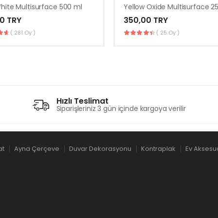
hite Multisurface 500 ml
Yellow Oxide Multisurface 2
0 TRY
350,00 TRY
( 281 Oy )
( 25 Oy )
Hızlı Teslimat
Siparişleriniz 3 gün içinde kargoya verilir
at
Ayna Çerçeve
Duvar Dekorasyonu
Kontraplak
Ev Aksesu