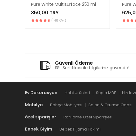
Pure White Multisurface 250 ml
Pure W
350,00 TRY
625,0
( 46 Oy )
Güvenli Ödeme
SSL Sertifikası ile bilgileriniz güvende!
Ev Dekorasyon
Hobi Ürünleri
Supla MDF
Hırdav
Mobilya
Bahçe Mobilyası
Salon & Oturma Odası
özel siparişler
RafHome Özel Siparişleri
Bebek Giyim
Bebek Pijama Takımı