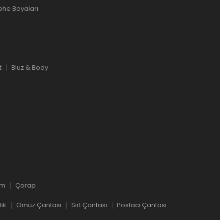
phe Boyaları
t
Bluz & Body
ım
Çorap
lik
Omuz Çantası
Sırt Çantası
Postacı Çantası