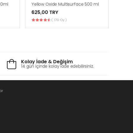
50ml
Yellow Oxide Multisurface 500 ml
Limel
625,00 TRY
350,
( 170 Oy )
Kolay İade & Değişim
14 gün içinde kolay iade edebilirsiniz.
ar