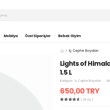
Mobilya
Özel Siparişler
Bebek Giyim
İç Cephe Boyaları
Lights of Himal
1.5 L
Kategori:
İç Cephe Boyaları
Ma
650,00 TRY
( 25 Oy )