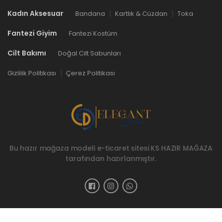
Kadın Aksesuar
Bandana
Kartlık & Cüzdan
Toka
Fantezi Giyim
Fantezi Kostüm
Cilt Bakımı
Doğal Cilt Sabunları
Gizlilik Politikası
Çerez Politikası
Bu hazır mağaza modeli e-ticaret sitesi
KS HAZIR MAĞAZA
tarafından hazırlanmıştır.