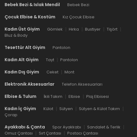
Bebek Bezi & Islak Mendil
Bebek Bezi
Çocuk Elbise & Kostüm
Kız Çocuk Elbise
Kadın Üst Giyim
Gömlek
Hırka
Bustiyer
Tişört
Bluz & Body
Tesettür Alt Giyim
Pantolon
Kadın Alt Giyim
Tayt
Pantolon
Kadın Dış Giyim
Ceket
Mont
Elektronik Aksesuarlar
Telefon Aksesuarları
Elbise & Tulum
İkili Takım
Elbise
Plaj Elbisesi
Kadın İç Giyim
Külot
Sütyen
Sütyen & Külot Takım
Çorap
Ayakkabı & Çanta
Spor Ayakkabı
Sandalet & Terlik
Omuz Çantası
Sırt Çantası
Postacı Çantası