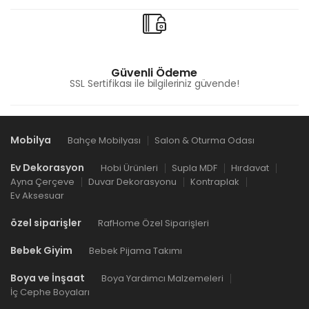
Güvenli Ödeme
SSL Sertifikası ile bilgileriniz güvende!
Mobilya
Bahçe Mobilyası
Salon & Oturma Odası
Ev Dekorasyon
Hobi Ürünleri
Supla MDF
Hırdavat
Ayna Çerçeve
Duvar Dekorasyonu
Kontraplak
Ev Aksesuar
özel siparişler
RafHome Özel Siparişleri
Bebek Giyim
Bebek Pijama Takımı
Boya ve İnşaat
Boya Yardımcı Malzemeleri
İç Cephe Boyaları